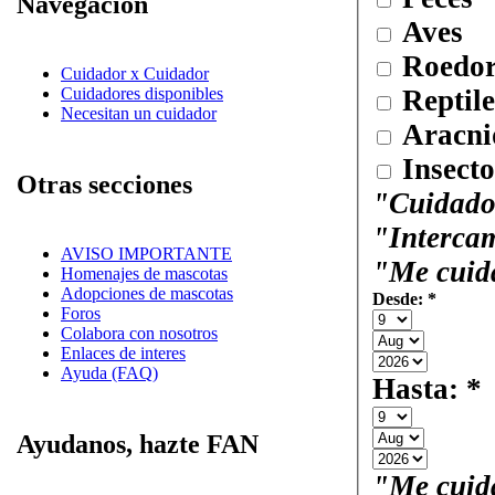
Navegación
Aves
Roedor
Cuidador x Cuidador
Reptile
Cuidadores disponibles
Necesitan un cuidador
Aracni
Insecto
Otras secciones
"Cuidado
"Interca
AVISO IMPORTANTE
"Me cuid
Homenajes de mascotas
Adopciones de mascotas
Desde:
*
Foros
Colabora con nosotros
Enlaces de interes
Ayuda (FAQ)
Hasta:
*
Ayudanos, hazte FAN
"Me cuid