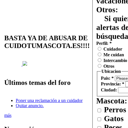
vacacion
Otros:
Si quier
alertas d
búsqueda
BASTA YA DE ABUSAR DE
Perfil:
*
CUIDOTUMASCOTA.ES!!!!
Cuidador
Me cuidan
Intercambio
Otros
Ubicacion
Pais:
*
Últimos temas del foro
Provincia:
*
Ciudad:
Mascota
Poner una reclamación a un cuidador
Quitar anuncio.
Perros
más
Gatos
Peces