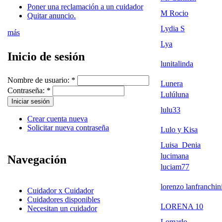
Poner una reclamación a un cuidador
M Rocio
Quitar anuncio.
Lydia S
más
Lya
Inicio de sesión
lunitalinda
Nombre de usuario:
*
Lunera
Contraseña:
*
Lulúluna
lulu33
Crear cuenta nueva
Solicitar nueva contraseña
Lulo y Kisa
Luisa_Denia
lucimana
Navegación
luciam77
lorenzo lanfranchin
Cuidador x Cuidador
Cuidadores disponibles
LORENA 10
Necesitan un cuidador
Lomarlo