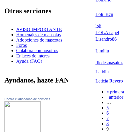
Otras secciones
Loli_Bcn
loli
AVISO IMPORTANTE
LOLA capel
Homenajes de mascotas
Lisandro86
Adopciones de mascotas
Foros
Colabora con nosotros
Limlilu
Enlaces de interes
Ayuda (FAQ)
lfledesmasainz
Letidin
Ayudanos, hazte FAN
Leticia Reyero
« primera
‹ anterior
Contra el abandono de animales
…
5
6
7
8
9