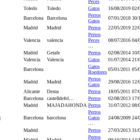
Peces
Toledo
Toledo
Gatos
16/08/2019
02/
Perros
Barcelona
Barcelona
07/01/2018
30/
Gatos
Madrid
Madrid
Perros
22/05/2019
22/
Perros
Valencia
valencia
Peces
08/07/2016
04/
…
Madrid
Getafe
Perros
02/08/2014
10/
Valencia
Valencia
Gatos
01/07/2014
21/
Gatos
Barcelona
05/01/2011
05/
Roedores
Perros
Madrid
Madrid
29/08/2016
12/
Gatos
Alicante
Denia
Perros
18/05/2011
07/
Barcelona
castelldefel…
Perros
02/08/2013
17/
Madrid
MAJADAHONDA
Perros
31/07/2012
08/
Perros
i
Barcelona
barcelona
Gatos
24/08/2009
24/
…
Madrid
Perros
27/03/2013
31/
Perros
Madrid
Madrid
09/10/2014
13/