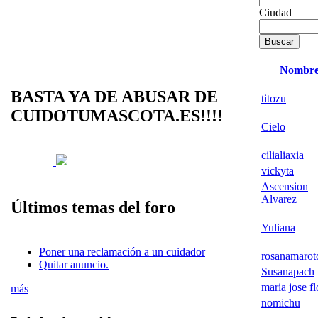
Ciudad
Nombr
BASTA YA DE ABUSAR DE
titozu
CUIDOTUMASCOTA.ES!!!!
Cielo
cilialiaxia
vickyta
Ascension
Alvarez
Últimos temas del foro
Yuliana
Poner una reclamación a un cuidador
rosanamarot
Quitar anuncio.
Susanapach
maria jose fl
más
nomichu