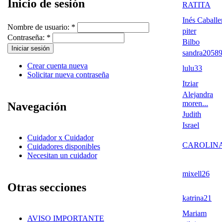
Inicio de sesión
RATITA
Inés Caballe
Nombre de usuario:
*
piter
Contraseña:
*
Bilbo
sandra2058
Crear cuenta nueva
lulu33
Solicitar nueva contraseña
Itziar
Alejandra
moren...
Navegación
Judith
Israel
Cuidador x Cuidador
CAROLIN
Cuidadores disponibles
Necesitan un cuidador
mixell26
Otras secciones
katrina21
Mariam
AVISO IMPORTANTE