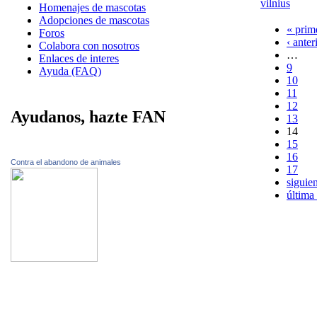
vilnius
Homenajes de mascotas
Adopciones de mascotas
« prim
Foros
‹ anter
Colabora con nosotros
…
Enlaces de interes
9
Ayuda (FAQ)
10
11
12
Ayudanos, hazte FAN
13
14
15
16
Contra el abandono de animales
17
siguien
última