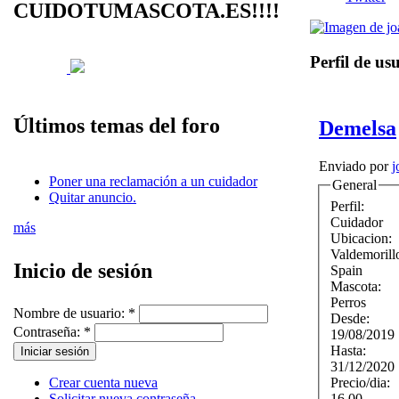
CUIDOTUMASCOTA.ES!!!!
Perfil de us
Últimos temas del foro
Demelsa
Enviado por
j
Poner una reclamación a un cuidador
General
Quitar anuncio.
Perfil:
Cuidador
más
Ubicacion:
Valdemoril
Inicio de sesión
Spain
Mascota:
Perros
Nombre de usuario:
*
Desde:
Contraseña:
*
19/08/2019
Hasta:
31/12/2020
Precio/dia:
Crear cuenta nueva
16.00
Solicitar nueva contraseña