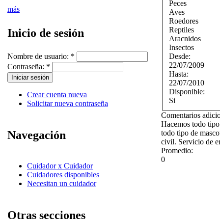
Peces
más
Aves
Roedores
Reptiles
Inicio de sesión
Aracnidos
Insectos
Desde:
Nombre de usuario:
*
22/07/2009
Contraseña:
*
Hasta:
22/07/2010
Disponible:
Crear cuenta nueva
Si
Solicitar nueva contraseña
Comentarios adici
Hacemos todo tipo 
todo tipo de masco
Navegación
civil. Servicio de 
Promedio:
0
Cuidador x Cuidador
Cuidadores disponibles
Necesitan un cuidador
Otras secciones