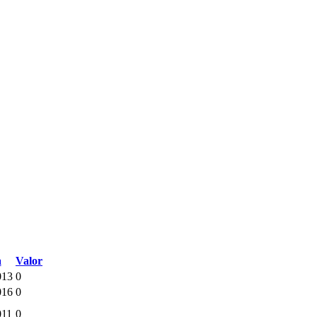
a
Valor
013
0
016
0
011
0