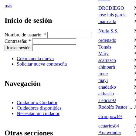
más
DRCDIEGO
jose luis garcia
Inicio de sesión
mar-carla
Nuria S.S.
Nombre de usuario:
*
ordenado
Contraseña:
*
Tomás
Mary
Crear cuenta nueva
scarrasco
Solicitar nueva contraseña
ahinoarh
irene
mayi
Navegación
anadarko
akhasita
Leticia92
Cuidador x Cuidador
Rodolfo Pastor ...
Cuidadores disponibles
Necesitan un cuidador
Grimpow69
acuarios84
Otras secciones
Anawonder