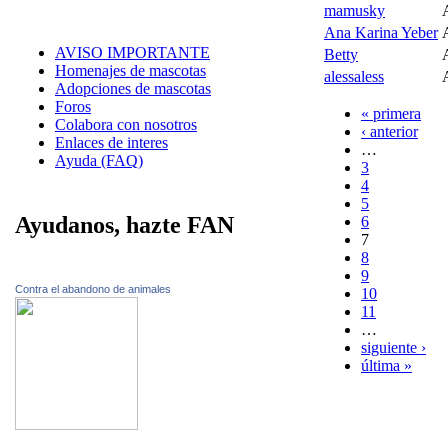
mamusky
Ana Karina Yeber
AVISO IMPORTANTE
Betty
Homenajes de mascotas
alessaless
Adopciones de mascotas
Foros
« primera
Colabora con nosotros
‹ anterior
Enlaces de interes
…
Ayuda (FAQ)
3
4
5
Ayudanos, hazte FAN
6
7
8
9
Contra el abandono de animales
10
11
…
siguiente ›
última »