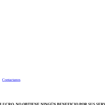
Contactanos
LUCRO, NO OBTIENE NINGÚN BENEFICIO POR SUS SERV