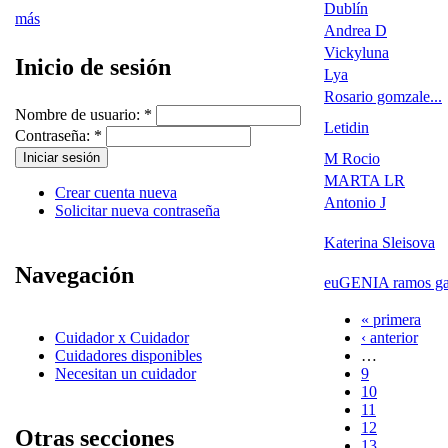
Dublín
más
Andrea D
Vickyluna
Inicio de sesión
Lya
Rosario gomzale...
Nombre de usuario:
*
Letidin
Contraseña:
*
M Rocio
MARTA LR
Crear cuenta nueva
Antonio J
Solicitar nueva contraseña
Katerina Sleisova
Navegación
euGENIA ramos ga
« primera
‹ anterior
Cuidador x Cuidador
…
Cuidadores disponibles
9
Necesitan un cuidador
10
11
12
Otras secciones
13