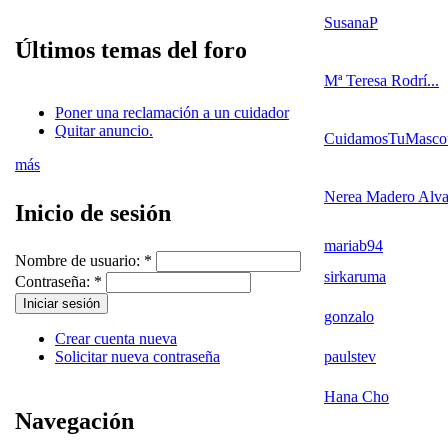
SusanaP
Últimos temas del foro
Mª Teresa Rodrí...
Poner una reclamación a un cuidador
Quitar anuncio.
CuidamosTuMasco
más
Nerea Madero Alva
Inicio de sesión
mariab94
Nombre de usuario:
*
sirkaruma
Contraseña:
*
gonzalo
Crear cuenta nueva
paulstev
Solicitar nueva contraseña
Hana Cho
Navegación