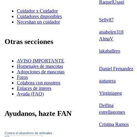
RaquelUsagi
Cuidador x Cuidador
Cuidadores disponibles
Selly87
Necesitan un cuidador
anabelen318
AlmaV
Otras secciones
lakaballero
AVISO IMPORTANTE
Homenajes de mascotas
Daniel Fernandez
Adopciones de mascotas
Foros
gatunera
Colabora con nosotros
Enlaces de interes
Virginiapeg
Ayuda (FAQ)
Delfina
estrellagomes
Ayudanos, hazte FAN
Cristina Ramos
Contra el abandono de animales