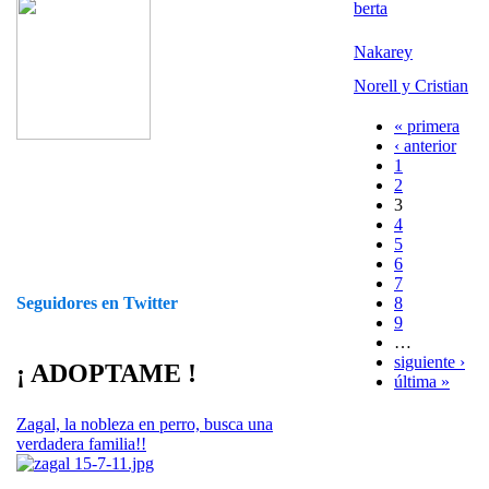
berta
Nakarey
Norell y Cristian
« primera
‹ anterior
1
2
3
4
5
6
7
8
Seguidores en Twitter
9
…
siguiente ›
¡ ADOPTAME !
última »
Zagal, la nobleza en perro, busca una
verdadera familia!!