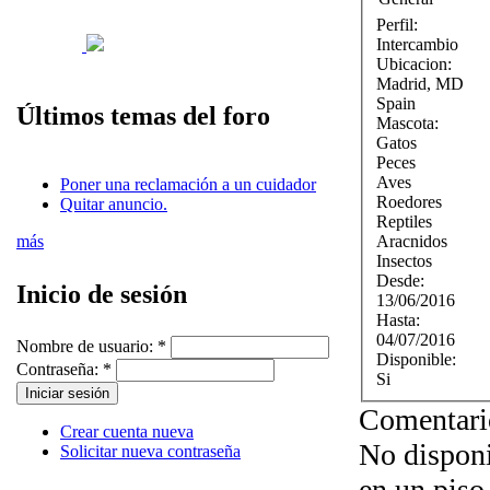
Perfil:
Intercambio
Ubicacion:
Madrid
,
MD
Spain
Últimos temas del foro
Mascota:
Gatos
Peces
Aves
Poner una reclamación a un cuidador
Roedores
Quitar anuncio.
Reptiles
Aracnidos
más
Insectos
Desde:
Inicio de sesión
13/06/2016
Hasta:
04/07/2016
Nombre de usuario:
*
Disponible:
Contraseña:
*
Si
Comentari
Crear cuenta nueva
No disponi
Solicitar nueva contraseña
en un piso