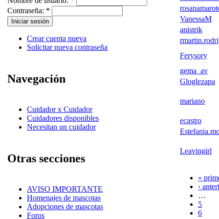
Nombre de usuario:
*
rosanamarot
Contraseña:
*
VanessaM
anistrik
Crear cuenta nueva
rmartin.rodr
Solicitar nueva contraseña
Ferysory
gema_av
Navegación
Gloglezapa
mariano
Cuidador x Cuidador
Cuidadores disponibles
ecastro
Necesitan un cuidador
Estefania.mo
Leavingirl
Otras secciones
« prim
‹ anter
AVISO IMPORTANTE
…
Homenajes de mascotas
5
Adopciones de mascotas
6
Foros